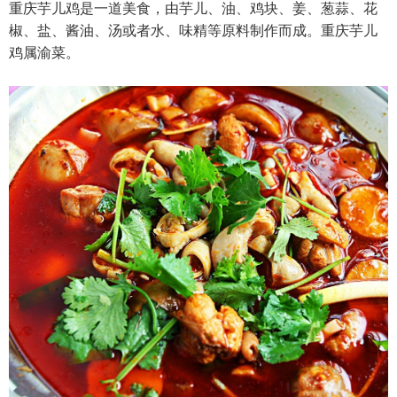
重庆芋儿鸡是一道美食，由芋儿、油、鸡块、姜、葱蒜、花
椒、盐、酱油、汤或者水、味精等原料制作而成。重庆芋儿
鸡属渝菜。