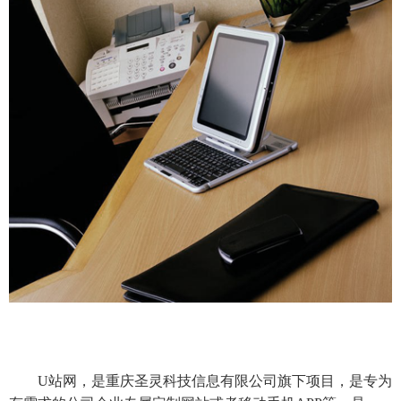
U站网，是重庆圣灵科技信息有限公司旗下项目，是专为