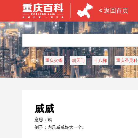
返回首页
热门搜索：
重庆火锅
朝天门
十八梯
重庆圣灵科
威威
意思：鹅
例子：内只威威好大一个。