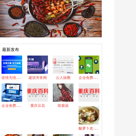
最新发布
疫
情无情，圣灵有情！
企
业免费微信开发
建筑劳务网
云人脉圈
企
业免费网站建设
重庆豆花
陈紫函
酸
萝卜老鸭汤