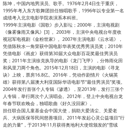
陈坤，中国内地男演员、歌手。1976年2月4日生于重庆，
1995年考入东方歌舞团担任独唱歌手，1996年以专业第一名
成绩考入北京电影学院表演系本科班。
1999年主演电影《国歌》步入影坛；2000年，主演电视剧
《像雾像雨又像风》[3] 。2003年，主演中央电视台年度收
视冠军电视剧《金粉世家》。2007年主演电影《云水谣》，
凭借陈秋水一角荣获中国电影华表奖优秀男演员奖；2010年
凭借电影《画皮》获得第30届大众电影百花奖最佳男演员
奖；2011年主演徐克执导的电影《龙门飞甲》，分饰雨化田
和风里刀两个角色。2015年12月18日，主演的电影《寻龙
诀》上映，票房16.8亿。2016年，凭动作剧情片《火锅英
雄》获得第八届澳大利亚国际华语电影节“最佳男演员”奖项。
2004年发行首张个人专辑《渗透》，至2013年，发行三张个
人专辑，举行两次个人演唱会。2012年，登上中央电视台龙
年春节联欢晚会，独唱歌曲《好久没回家》。
担任联合国儿童基金会中国大使，捐助大爱清尘、关爱老
兵、大病医保等民间慈善项目。2011年发起心灵公益项目“行
走的力量”，于2013年11月获得奥地利大使馆颁发的“雪绒