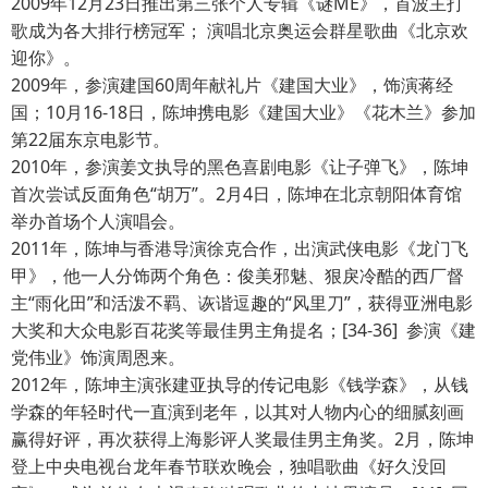
2009年12月23日推出第三张个人专辑《谜ME》，首波主打
歌成为各大排行榜冠军； 演唱北京奥运会群星歌曲《北京欢
迎你》。
2009年，参演建国60周年献礼片《建国大业》，饰演蒋经
国；10月16-18日，陈坤携电影《建国大业》《花木兰》参加
第22届东京电影节。
2010年，参演姜文执导的黑色喜剧电影《让子弹飞》，陈坤
首次尝试反面角色“胡万”。2月4日，陈坤在北京朝阳体育馆
举办首场个人演唱会。
2011年，陈坤与香港导演徐克合作，出演武侠电影《龙门飞
甲》，他一人分饰两个角色：俊美邪魅、狠戾冷酷的西厂督
主“雨化田”和活泼不羁、诙谐逗趣的“风里刀”，获得亚洲电影
大奖和大众电影百花奖等最佳男主角提名；[34-36] 参演《建
党伟业》饰演周恩来。
2012年，陈坤主演张建亚执导的传记电影《钱学森》，从钱
学森的年轻时代一直演到老年，以其对人物内心的细腻刻画
赢得好评，再次获得上海影评人奖最佳男主角奖。2月，陈坤
登上中央电视台龙年春节联欢晚会，独唱歌曲《好久没回