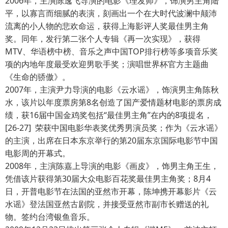
2006年，主演陈逸飞导演的电影《理发师》，饰演男主角陆
平，以寡言而细腻的表演，刻画出一个在大时代波澜中颠沛
流离的小人物的悲欢命运，获得上海影评人奖最佳男主角
奖。同年，发行第二张个人专辑《再一次实现》，获得
MTV、华语榜中榜、音乐之声中国TOP排行榜等多项音乐奖
项的内地年度最受欢迎男歌手奖；演唱世界杯官方主题曲
《生命的骄傲》。
2007年，主演尹力导演的电影《云水谣》，饰演男主角陈秋
水，该片以年度票房第8名创造了国产爱情题材电影的票房成
绩，获16届中国金鸡奖包括“最佳男主角”在内的8项提名，
[26-27] 荣获中国电影华表奖优秀男演员奖；作为《云水谣》
的主演，出席在日本东京举行的第20届东京国际电影节中国
电影周的开幕式。
2008年，主演陈嘉上导演的电影《画皮》，饰男主角王生，
凭借该片获得第30届大众电影百花奖最佳男主角奖；8月4
日，开普电影节在法国的亚然市开幕，陈坤携开幕影片《云
水谣》登法国亚然古剧院，并接受亚然市副市长赠送的礼
物。签约台湾银鱼音乐。