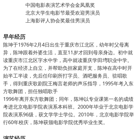
中国电影表演艺术学会金凤凰奖
北京大学生电影节最受欢迎男演员
上海影评人协会奖最佳男演员
早年经历
陈坤于1976年2月4日出生于重庆市江北区，幼年时父母离
异，陈坤跟着外婆生活，直至11岁才回到母亲身边。初中就
读重庆市江北区字水中学，高中就读重庆学田塆职业中学。
为了在经济上自立，并帮助负担家庭开支，陈坤在高中时开
始半工半读，先后任印刷所打字员、酒吧服务员、驻唱歌
手，得到重庆歌剧院王梅言老师的声乐指导，1995年考入东
方歌舞团，担任独唱歌手
1996年离开东方歌舞团；同年，陈坤以专业课第一名的成绩
考进北京电影学院表演系本科班。2000年毕业于北京电影学
院表演系96级，获文学学士学位。2010年，北京电影学院举
行60年校庆，陈坤获颁电影学院优秀毕业生奖。
演艺经历