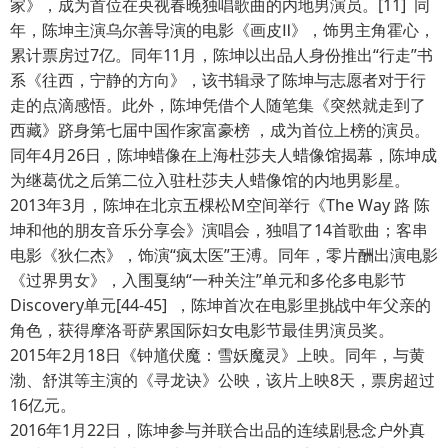
家》，成为首位在央视春晚独唱歌曲的内地男演员。[11] 同
年，陈坤主演乌尔善导演的电影《画皮Ⅱ》，饰男主角霍心，
累计票房过7亿。同年11月，陈坤以出品人身份推出“行走”书
系《往西，宁静的方向》，该书辑录了陈坤与志愿者对于行
走的点滴感悟。此外，陈坤凭借个人随笔集《突然就走到了
西藏》跻身第七届中国作家富豪榜 ，成为首位上榜的演员。
同年4月26日，陈坤蜡像在上海杜莎夫人蜡像馆揭幕，陈坤成
为继葛优之后第二位入驻杜莎夫人蜡像馆的内地男影星。
2013年3月，陈坤在北京五棵松M空间举行《The Way 路 陈
坤和他的朋友音乐分享会》演唱会，独唱了14首歌曲；客串
电影《狄仁杰》，饰演“疯太医”王溥。同年，零片酬出演电影
《过界男女》，入围戛纳“一种关注”单元和多伦多电影节
Discovery单元[44-45] ，陈坤首次在电影里挑战中年父亲的
角色，获得摩洛哥萨累国际妇女电影节最佳男演员奖。
2015年2月18日《钟馗伏魔：雪妖魔灵》上映。同年，与黄
渤、舒淇等主演的《寻龙诀》公映，该片上映8天，票房超过
16亿元。
2016年1月22日，陈坤参与并联合出品的连续剧悬念户外真