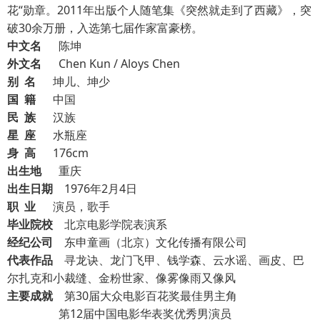
花“勋章。2011年出版个人随笔集《突然就走到了西藏》，突
破30余万册，入选第七届作家富豪榜。
中文名
陈坤
外文名
Chen Kun / Aloys Chen
别 名
坤儿、坤少
国 籍
中国
民 族
汉族
星 座
水瓶座
身 高
176cm
出生地
重庆
出
生日期
1976年2月4日
职 业
演员，歌手
毕业院校
北京电影学院表演系
经纪公司
东申童画（北京）文化传播有限公司
代表作
品
寻龙诀、龙门飞甲、钱学森、云水谣、画皮、巴
尔扎克和小裁缝、金粉世家、像雾像雨又像风
主要成就
第30届大众电影百花奖最佳男主角
第12届中国电影华表奖优秀男演员