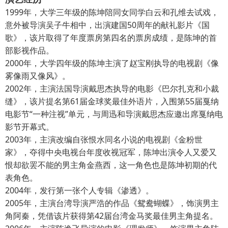
1999年，大学三年级的陈坤陪同女同学白云和孔维去试戏，
意外被导演吴子牛相中，出演建国50周年的献礼影片《国
歌》，该片取得了年度票房第四名的票房成绩，是陈坤的首
部影视作品。
2000年，大学四年级的陈坤主演了赵宝刚执导的电视剧《像
雾像雨又像风》。
2002年，主演法国导演戴思杰执导的电影《巴尔扎克和小裁
缝》，该片提名第61届金球奖最佳外语片，入围第55届戛纳
电影节“一种注视”单元，与周迅和导演戴思杰应邀出席戛纳电
影节开幕式。
2003年，主演改编自张恨水同名小说的电视剧《金粉世
家》，夺得中央电视台年度收视冠军，陈坤出演令人又爱又
恨却欲罢不能的男主角金燕西，这一角色也是陈坤初期的代
表角色。
2004年，发行第一张个人专辑《渗透》。
2005年，主演台湾导演严浩的作品《鸳鸯蝴蝶》，饰演男主
角阿秦，凭借该片获得第42届台湾金马奖最佳男主角提名。