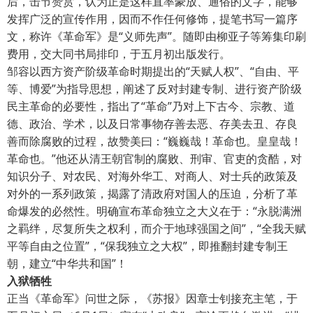
后，击节赞赏，认为正是这样直率豪放、通俗的文字，能够
发挥广泛的宣传作用，因而不作任何修饰，提笔书写一篇序
文，称许《革命军》是“义师先声”。随即由柳亚子等筹集印刷
费用，交大同书局排印，于五月初出版发行。
邹容以西方资产阶级革命时期提出的“天赋人权”、“自由、平
等、博爱”为指导思想，阐述了反对封建专制、进行资产阶级
民主革命的必要性，指出了“革命”乃对上下古今、宗教、道
德、政治、学术，以及日常事物存善去恶、存美去丑、存良
善而除腐败的过程，故赞美曰：“巍巍哉！革命也。皇皇哉！
革命也。”他还从清王朝官制的腐败、刑审、官吏的贪酷，对
知识分子、对农民、对海外华工、对商人、对士兵的政策及
对外的一系列政策，揭露了清政府对国人的压迫，分析了革
命爆发的必然性。明确宣布革命独立之大义在于：“永脱满洲
之羁绊，尽复所失之权利，而介于地球强国之间”，“全我天赋
平等自由之位置”，“保我独立之大权”，即推翻封建专制王
朝，建立“中华共和国”！
入狱牺牲
正当《革命军》问世之际，《苏报》因章士钊接充主笔，于