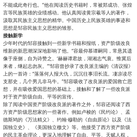
不能成此奇行也。”他在阅读历史书籍时，常被郑成功、张煌
言等民族英雄的业绩感动。他认真阅读黄宗羲等人的著作，
汲取其民族主义思想的精华。中国历史上民族英雄的事迹和
思想是邹容民族主义思想的雏形。
接触新学
少年时代的邹容接触到一些新学书籍和报纸，资产阶级改良
维新的新思潮深深地影响了他。“容最仰慕谭嗣同，常悬其遗
像于座侧，自为诗赞之。‘赫赫谭君故，湖湘志气衰。惟冀后
来者，继起志勿灰。’”邹容曾抄录了改良派主编的《清议报》
上的一首诗：“落落何人报大仇，沉沉往事泪长流。凄凉读尽
支那史，几个男儿非马牛。”邹容吸收了改良派的爱国救亡思
想，并在吸收爱国思想的基础上，接触和了解了一些改良派
对于资产阶级自由、平等的宣传。
除了阅读中国资产阶级改良派的著作之外，邹容还阅读了西
方资产阶级思想家的一些著作。例如卢梭的《民约论》、孟
德斯鸠的《万法精义》、约翰·穆勒的《自由原论》以及《法
国独立史》、《美国独立檄文》等。他接受了西方资产阶级
的民主革命理论，更深入地理解了自由、平等、天赋人权，