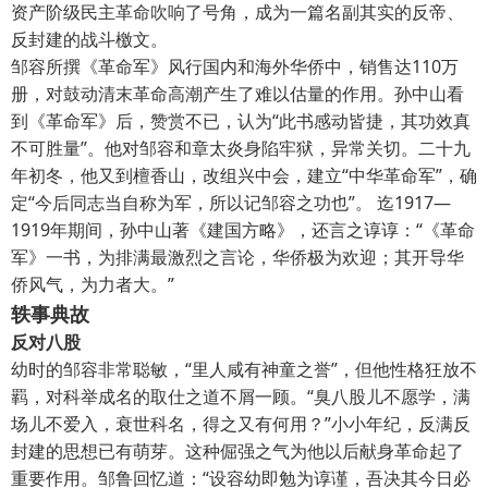
资产阶级民主革命吹响了号角，成为一篇名副其实的反帝、
反封建的战斗檄文。
邹容所撰《革命军》风行国内和海外华侨中，销售达110万
册，对鼓动清末革命高潮产生了难以估量的作用。孙中山看
到《革命军》后，赞赏不已，认为“此书感动皆捷，其功效真
不可胜量”。他对邹容和章太炎身陷牢狱，异常关切。二十九
年初冬，他又到檀香山，改组兴中会，建立“中华革命军”，确
定“今后同志当自称为军，所以记邹容之功也”。 迄1917—
1919年期间，孙中山著《建国方略》，还言之谆谆：“《革命
军》一书，为排满最激烈之言论，华侨极为欢迎；其开导华
侨风气，为力者大。”
轶事典故
反对八股
幼时的邹容非常聪敏，“里人咸有神童之誉”，但他性格狂放不
羁，对科举成名的取仕之道不屑一顾。“臭八股儿不愿学，满
场儿不爱入，衰世科名，得之又有何用？”小小年纪，反满反
封建的思想已有萌芽。这种倔强之气为他以后献身革命起了
重要作用。邹鲁回忆道：“设容幼即勉为谆谨，吾决其今日必