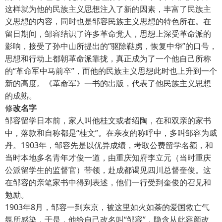
这样就为他的民族主义思想注入了新的因素，丰富了民族主
义思想的内容，同时也是邹容民族主义思想的特色所在。在
留日期间，邹容结识了许多革命党人，思想上深受革命派的
影响，接受了孙中山所提出的“驱除鞑虏，恢复中华”的口号，
思想和行动上都朝革命派靠拢，真正成为了一个他自己所称
的“革命军中马前卒”，而他的民族主义思想此时也上升到一个
新的高度。《革命军》一书的出版，代表了他民族主义思想
的成熟。
修
改名字
邹容留学日本前，家人叫他桂文或者绍陶，在和双亲的家书
中，落款和自称都是“桂文”。在亲友的称呼中，多叫邹容为威
丹。1903年，邹容先是以优异成绩，考取公费留学名额，和
当时本地多名青年才俊一道，由重庆知府李立元（当时重庆
公派留学生的监督官）带领，赴成都谒见四川总督奎俊。这
在邹容的亲笔家书中得到表述，他们一行受到奎俊的召见和
勉励。
1903年8月，邹容一到东京，被这里如火如荼的爱国救亡气
氛所感染，于是，他给自己改名叫“邹容”，隐含从此容颜改