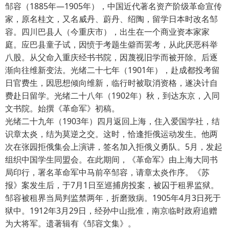
邹容（1885年—1905年），中国近代著名资产阶级革命宣传
家，原名桂文，又名威丹、蔚丹、绍陶，留学日本时改名邹
容。四川巴县人（今重庆市），出生在一个商业资本家家
庭。应巴县童子试，因愤于考题生僻而罢考，从此厌恶科举
八股。从父命入重庆经书书院，因蔑视旧学而被开除。后逐
渐向往维新变法。光绪二十七年（1901年），赴成都投考留
日官费生，因思想倾向维新，临行时被取消资格，遂决计自
费赴日留学。光绪二十八年（1902年）秋，到达东京，入同
文书院。始撰《革命军》初稿。
光绪二十九年（1903年）四月返回上海，住入爱国学社，结
识章太炎，结为莫逆之交。这时，恰逢拒俄运动发生。他两
次在张园拒俄集会上演讲，签名加入拒俄义勇队。5月，发起
组织中国学生同盟会。在此期间，《革命军》由上海大同书
局印行，署名革命军中马前卒邹容，请章太炎作序。《苏
报》案发生后，于7月1日至巡捕房投案，被囚于租界监狱。
邹容被租界当局判监禁两年，折磨致病。1905年4月3日死于
狱中。1912年3月29日，经孙中山批准，南京临时政府追赠
为大将军。遗著辑有《邹容文集》。