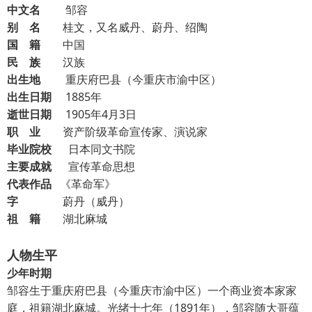
中文名
邹容
别 名
桂文，又名威丹、蔚丹、绍陶
国 籍
中国
民 族
汉族
出生地
重庆府巴县（今重庆市渝中区）
出生日期
1885年
逝世日期
1905年4月3日
职 业
资产阶级革命宣传家、演说家
毕业院校
日本同文书院
主要成就
宣传革命思想
代表作品
《革命军》
字
蔚丹（威丹）
祖 籍
湖北麻城
人物生平
少年时期
邹容生于重庆府巴县（今重庆市渝中区）一个商业资本家家
庭，祖籍湖北麻城。光绪十七年（1891年），邹容随大哥蕴