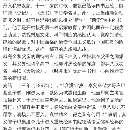
丹入私塾发蒙。十一二岁的时候，他就已熟读四书五经，能
诵读《史记》、《汉书》等史学名著。此时，正当维新运动
高涨之时，邹容逐渐接触到以推介“新学”、“西学”为主的书
刊。他于是开始接受另一种启蒙教育，并因此而在一定程度
上萌发了蔑视封建文化、科举制度的感性认识，觉察到清朝
统治的腐败，对中国面临的遭受帝国主义瓜分中国狂潮的险
境也深感忧虑。这样，邹容的思想和志趣，
就完全和父亲的期待相左，新旧冲突，很快就在父子之间爆
发。其父要他科举高中，他却讨厌经学的陈腐，鄙弃八股功
名，喜读《天演论》、《时务报》等新学书刊，心向维新变
革的新思潮。
光绪二十三年（1897年），邹容满12岁，奉父命偕大哥应巴
县童子试。刚进头场，就因为试题很生僻，他当即同主考官
顶撞起来，于是愤而罢考离去。回到家里，他遭到了父亲的
责打。但邹容并不服气，倔强地向父亲申辩说：“臭八股儿不
愿学，满场儿不愿入。衰世功名，得之又有何用？” 事后，其
父邹子璠虽迫令儿子进入重庆经学书院继续接受儒学经典的
教育，但邹容仍不就范，在书院“指天画地，非尧舜，薄周