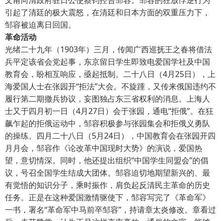
文甫向清政府驻日公使蔡钧控告邹容。邹容的狂放悖逆行为
引起了清廷的极大震怒，在清廷和日本方面的双重压力下，
邹容被迫离日回国。
革命活动
光绪二十九年（1903年）三月，传闻广西巡抚王之春将借法
兵平定该省会党起事，东京留日学生即致电爱国学社及中国
教育会，盼相互响应，亟起抵制。二十八日（4月25日），上
海爱国人士在张园开“拒法”大会。不旋踵，又传来俄国违约不
履行第二期撤兵协议，妄图独占东三省权利的消息。上海人
士又于四月初一日（4月27日）会于张园，通电“拒俄”。在狂
飙乍起的拒俄运动中，邹容积极参与张园集会和拒俄义勇队
的操练。四月二十八日（5月24日），中国教育会在张园开四
月月会，邹容作《论改革中国现时大势》的演说，爱国热
望，意切情深。同时，他还提出组织“中国学生同盟会”的倡
议，号召全国学生结成大团体。邹容迫切地期望新兴的、最
有觉悟的知识分子，乘时振作，肩负起反清民主革命的历史
任务。正是在这种爱国激情驱使下，邹容写完了《革命军》
一书，署名“革命军中马前卒邹容”，持请章太炎修改。章看过