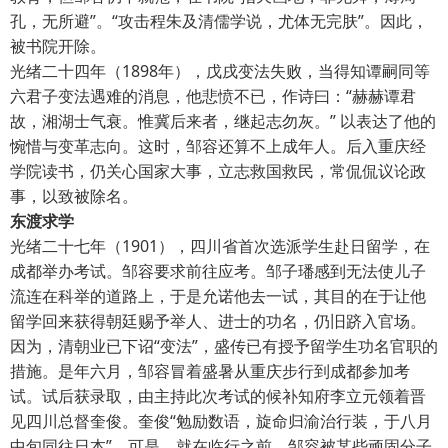
孔，无所避”。“攻击程朱及清儒学说，尤体无完肤”。因此，
被书院开除。
光绪二十四年（1898年），戊戌变法失败，当得知谭嗣同等
六君子变法遇难的消息，他悲愤不已，作诗曰：“赫赫谭君
故，湘湖士气衰。惟冀后来者，继起志勿灰。” 以表达了他的
惋惜与变革志向。这时，邹容还算不上成年人。后入重庆经
学院读书，仍关心国家大事，立志救国救民，常侃侃议论政
事，以致被除名。
东渡求学
光绪二十七年（1901），四川省首次选派学生赴日留学，在
成都举办考试。邹容要求前往应考。邹子璠感到无法使儿子
流连在科举的道路上，于是允诺他去一试，其目的在于让他
留学回来获得朝廷赐予举人、进士的功名，仍旧跻入官场。
因为，清朝业已下诏“变法”，盛传已有授予留学生功名官职的
措施。是年六月，邹容冒着盛暑从重庆步行到成都参加考
试。试后获录取，由主持此次考试的候补知府李立元领着晋
见四川总督奎俊。奎俊“勉励数语，旋命归渝治行装，于八月
中旬同往日本”。可是，就在临行之前，邹容被某些顽固分子