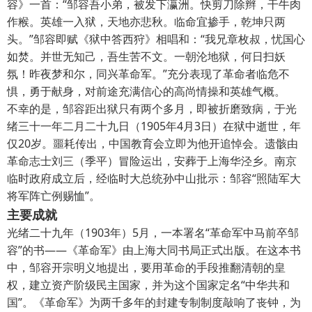
容》一首：“邹容吾小弟，被发下瀛洲。快剪刀除辫，干牛肉
作糇。英雄一入狱，天地亦悲秋。临命宜掺手，乾坤只两
头。”邹容即赋《狱中答西狩》相唱和：“我兄章枚叔，忧国心
如焚。并世无知己，吾生苦不文。一朝沦地狱，何日扫妖
氛！昨夜梦和尔，同兴革命军。”充分表现了革命者临危不
惧，勇于献身，对前途充满信心的高尚情操和英雄气概。
不幸的是，邹容距出狱只有两个多月，即被折磨致病，于光
绪三十一年二月二十九日（1905年4月3日）在狱中逝世，年
仅20岁。噩耗传出，中国教育会立即为他开追悼会。遗骸由
革命志士刘三（季平）冒险运出，安葬于上海华泾乡。南京
临时政府成立后，经临时大总统孙中山批示：邹容“照陆军大
将军阵亡例赐恤”。
主
要成就
光绪二十九年（1903年）5月，一本署名“革命军中马前卒邹
容”的书——《革命军》由上海大同书局正式出版。在这本书
中，邹容开宗明义地提出，要用革命的手段推翻清朝的皇
权，建立资产阶级民主国家，并为这个国家定名“中华共和
国”。《革命军》为两千多年的封建专制制度敲响了丧钟，为