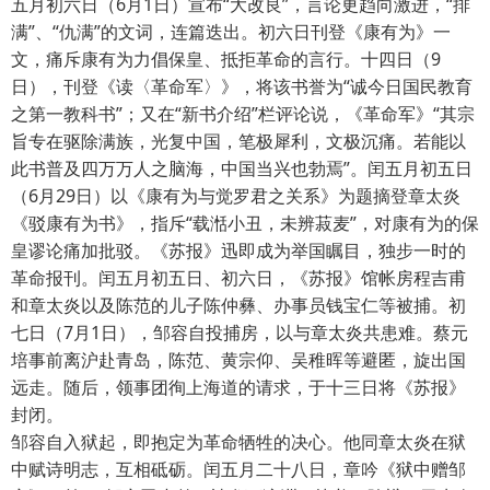
五月初六日（6月1日）宣布“大改良”，言论更趋向激进，“排
满”、“仇满”的文词，连篇迭出。初六日刊登《康有为》一
文，痛斥康有为力倡保皇、抵拒革命的言行。十四日（9
日），刊登《读〈革命军〉》，将该书誉为“诚今日国民教育
之第一教科书”；又在“新书介绍”栏评论说，《革命军》“其宗
旨专在驱除满族，光复中国，笔极犀利，文极沉痛。若能以
此书普及四万万人之脑海，中国当兴也勃焉”。闰五月初五日
（6月29日）以《康有为与觉罗君之关系》为题摘登章太炎
《驳康有为书》，指斥“载湉小丑，未辨菽麦”，对康有为的保
皇谬论痛加批驳。《苏报》迅即成为举国瞩目，独步一时的
革命报刊。闰五月初五日、初六日，《苏报》馆帐房程吉甫
和章太炎以及陈范的儿子陈仲彝、办事员钱宝仁等被捕。初
七日（7月1日），邹容自投捕房，以与章太炎共患难。蔡元
培事前离沪赴青岛，陈范、黄宗仰、吴稚晖等避匿，旋出国
远走。随后，领事团徇上海道的请求，于十三日将《苏报》
封闭。
邹容自入狱起，即抱定为革命牺牲的决心。他同章太炎在狱
中赋诗明志，互相砥砺。闰五月二十八日，章吟《狱中赠邹