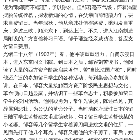
诬为“聪颖而不端谨”，予以除名。但邹容毫不气馁，怀着渴望
摆脱传统桎梏，探索新知的心情，在父亲面前犯颜力争，要
求自费留日。当年深秋，他从亲戚处借得路费，乘船发自重
庆，穿过三峡，顺流东下，到达上海。不久，进入江南制造
局附设的广方言馆补习日语。邹子璠旋经亲戚劝说，答应支
付留日费用。
光绪二十八年（1902年）春，他冲破重重阻力，自费东渡日
本，进入东京同文书院。到日本之后，邹容刻苦读书，他阅
读了大量的西方资产阶级启蒙著作，曾“自比法国卢梭”，同时
他还广泛的参加留日学生的各种活动，每到集会必参加演
讲。在日本，邹容大量接触西方资产阶级民主思想与文化，
革命倾向日趋显露，并结识了一些革命志士，积极参加留日
学生的爱国活动。他刚毅勇为，常争先讲演，陈述己见，其
辞犀利悲壮，为公认的革命分子。当时清政府派驻日本的留
日陆军学生监督姚文甫道德败坏，勾引留日学生监督钱某的
小老婆。邹容等几个留学生拿着剪刀闯进姚文甫的住所，一
见面先打了他几个耳光，邹容又把他的辫子剪了。事后，姚